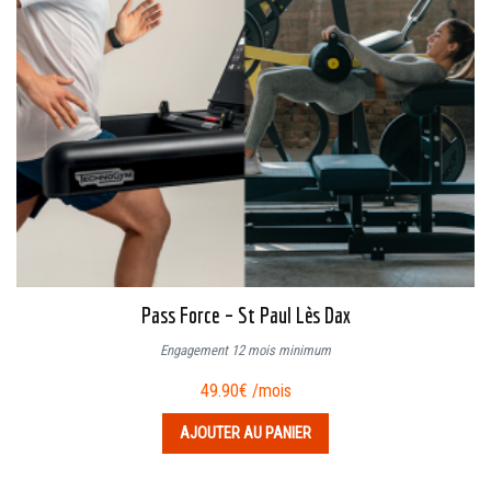
Pass Force – St Paul Lès Dax
Engagement 12 mois minimum
49.90
€
/mois
AJOUTER AU PANIER