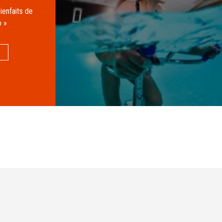
ienfaits de
o »