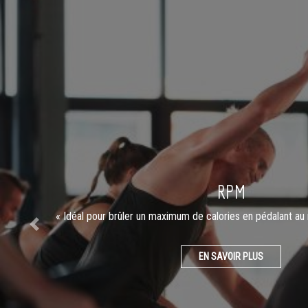
RPM
« Idéal pour brûler un maximum de calories en pédalant au
Previous
EN SAVOIR PLUS