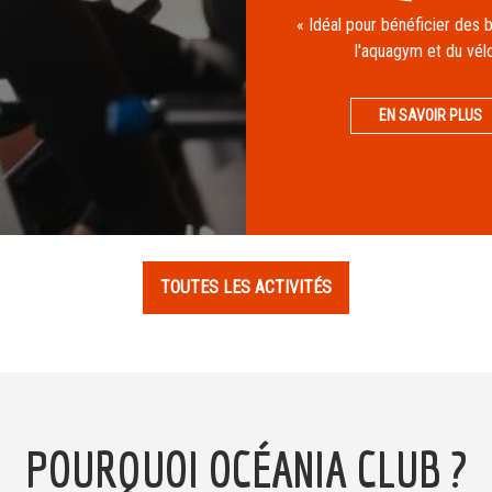
« Idéal pour bénéficier des b
l'aquagym et du vél
EN SAVOIR PLUS
TOUTES LES ACTIVITÉS
POURQUOI OCÉANIA CLUB ?