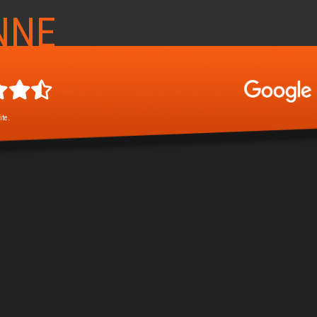
NNE
ite.