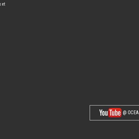
 et
@ OCEA