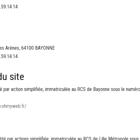
.59.14.14
 des Arènes, 64100 BAYONNE
.59.14.14
du site
 par action simplifiée, immatriculée au RCS de Bayonne sous le numéro 5
w.ohmyweb.fr/
iété par actions simplifiée, immatriculée au RCS de Lille Métropole sous