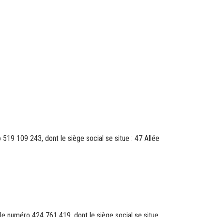
19 109 243, dont le siège social se situe : 47 Allée
 le numéro 424 761 419, dont le siège social se situe