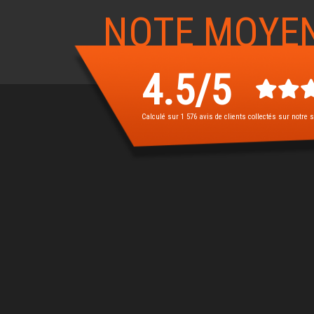
NOTE MOYE
4.5
/
5
Calculé sur
1 576
avis de clients collectés sur notre s