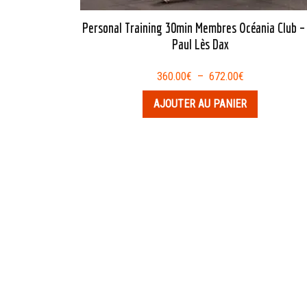
Personal Training 30min Membres Océania Club –
Paul Lès Dax
Plage
360.00
€
–
672.00
€
de
AJOUTER AU PANIER
prix :
360.00€
à
672.00€