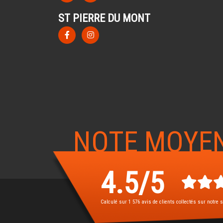
ST PIERRE DU MONT
NOTE MOYE
4.5
/
5
Calculé sur
1 576
avis de clients collectés sur notre s