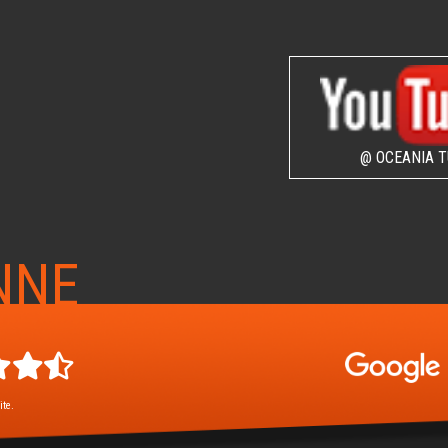
@ OCEANIA T
NNE
ite.