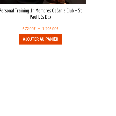
Personal Training 1h Membres Océania Club – St
Paul Lès Dax
Plage
672.00
€
–
1 296.00
€
de
AJOUTER AU PANIER
prix :
672.00€
à
1
296.00€