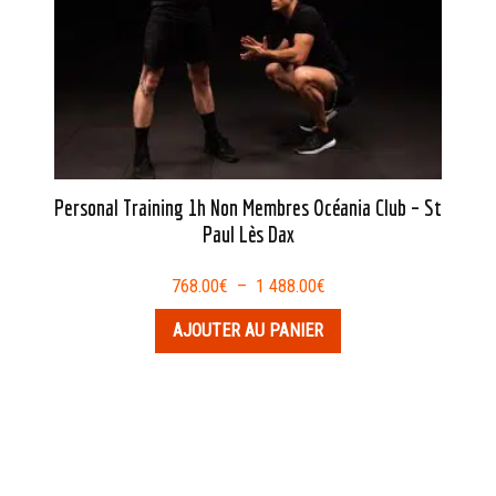
Personal Training 1h Non Membres Océania Club – St
Paul Lès Dax
Plage
768.00
€
–
1 488.00
€
de
AJOUTER AU PANIER
prix :
768.00€
à
1
488.00€