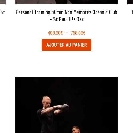
 St
Personal Training 30min Non Membres Océania Club
– St Paul Lès Dax
Plage
408.00
€
–
768.00
€
de
AJOUTER AU PANIER
prix :
408.00€
à
768.00€