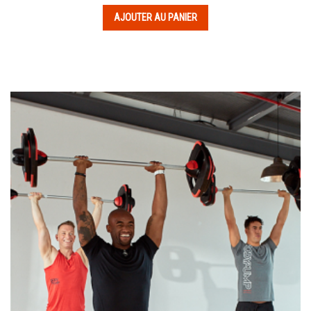
de
AJOUTER AU PANIER
prix :
360.00€
à
672.00€