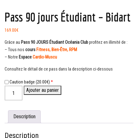
Pass 90 jours Étudiant – Bidart
169.00
€
Grâce au
Pass 90 JOURS Étudiant Océania Club
profitez en illimité de :
– Tous nos
cours
Fitness
,
Bien-Être,
RPM
– Notre
Espace
Cardio-Muscu
Consultez le détail de ce pass dans la description ci-dessous
Caution badge (
20.00
€
)
*
quantité
Ajouter au panier
de
Pass
90
jours
Description
Étudiant
-
Description
Bidart