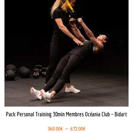
Pack Personal Training 30min Membres Océania Club – Bidart
Plage
360.00
€
–
672.00
€