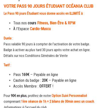
VOTRE PASS 90 JOURS ÉTUDIANT OCÉANIA CLUB
Le Pass 90 jours Étudiant vous donne accès en ILLIMITÉ à
:
Tous nos
cours
Fit
ness
,
Bien-Être
&
RPM
À l’Espace
Cardio-Muscu
Durée :
Pass valable 90 jours à compter de l’activation de votre badge.
Badge à activer au plus tard 30 jours après votre achat en ligne.
Détails sur nos Conditions Générales de Vente
Tarif :
Pass
169€
– Payable en ligne
Caution du badge :
20€
– Payable en ligne
Accès Membre :
OFFERT
!
Pour
90€ en plus
, profitez de notre
Option Suivi Personnalisé
comprenant
1ère séance de 1h + 2 bilans de 30min avec un coach
.
Informations à l’accueil du club